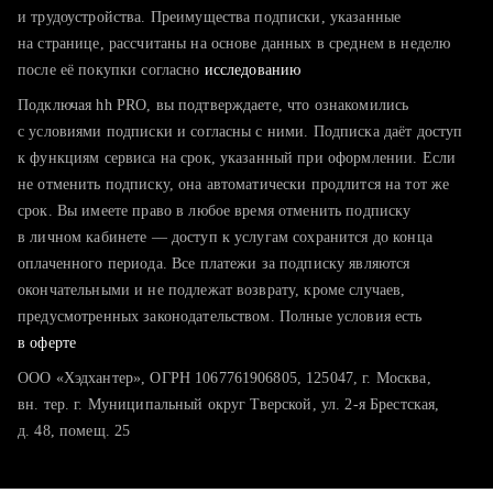
тратите много времени на поиск и вручную поднимаете
и трудоустройства. Преимущества подписки, указанные
резюме
на странице, рассчитаны на основе данных в среднем в неделю
после её покупки согласно
хотите сравнить себя с конкурентами и оценить шансы
исследованию
Подключая hh PRO, вы подтверждаете, что ознакомились
с условиями подписки и согласны с ними. Подписка даёт доступ
к функциям сервиса на срок, указанный при оформлении. Если
не отменить подписку, она автоматически продлится на тот же
срок. Вы имеете право в любое время отменить подписку
в личном кабинете — доступ к услугам сохранится до конца
оплаченного периода. Все платежи за подписку являются
окончательными и не подлежат возврату, кроме случаев,
предусмотренных законодательством. Полные условия есть
в оферте
ООО «Хэдхантер», ОГРН 1067761906805, 125047, г. Москва,
вн. тер. г. Муниципальный округ Тверской, ул. 2-я Брестская,
д. 48, помещ. 25