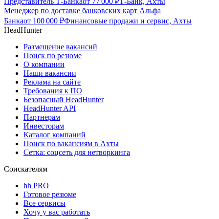
Представитель Т-Банка
от
77 000
₽
Т-Банк, Ахты
Менеджер по доставке банковских карт Альфа
Банка
от
100 000
₽
Финансовые продажи и сервис, Ахты
HeadHunter
Размещение вакансий
Поиск по резюме
О компании
Наши вакансии
Реклама на сайте
Требования к ПО
Безопасный HeadHunter
HeadHunter API
Партнерам
Инвесторам
Каталог компаний
Поиск по вакансиям в Ахты
Сетка: соцсеть для нетворкинга
Соискателям
hh PRO
Готовое резюме
Все сервисы
Хочу у вас работать