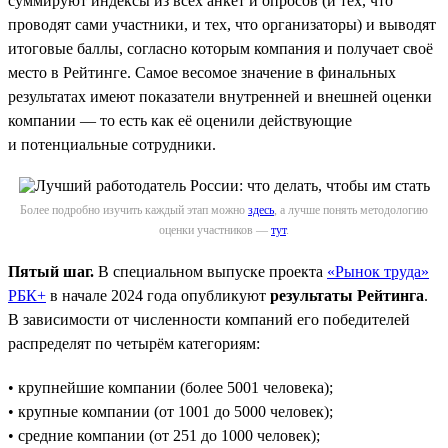
суммируют индексы из всех анкет и опросов (и тех, что
проводят сами участники, и тех, что организаторы) и выводят
итоговые баллы, согласно которым компания и получает своё
место в Рейтинге. Самое весомое значение в финальных
результатах имеют показатели внутренней и внешней оценки
компании — то есть как её оценили действующие
и потенциальные сотрудники.
Более подробно изучить каждый этап можно
здесь
, а лучше понять методологию
оценки участников —
тут
.
Пятый шаг.
В специальном выпуске проекта
«Рынок труда»
РБК+
в начале 2024 года опубликуют
результаты Рейтинга
.
В зависимости от численности компаний его победителей
распределят по четырём категориям:
• крупнейшие компании (более 5001 человека);
• крупные компании (от 1001 до 5000 человек);
• средние компании (от 251 до 1000 человек);