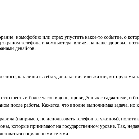
ание, номофобию или страх упустить какое-то событие, о котор
 экраном телефона и компьютера, влияет на наше здоровье, поэт
ранами девайсов.
ресного, как лишить себя удовольствия или жизни, которую мы т
о это шесть и более часов в день, проведённых с гаджетами, и бо
аном после работы. Кажется, что вполне выполнимая задача, но 
авила (например, не использовать телефон за ужином), полити
аконы, которые принимают на государственном уровне. Так, нед
ользоваться социальными сетями.