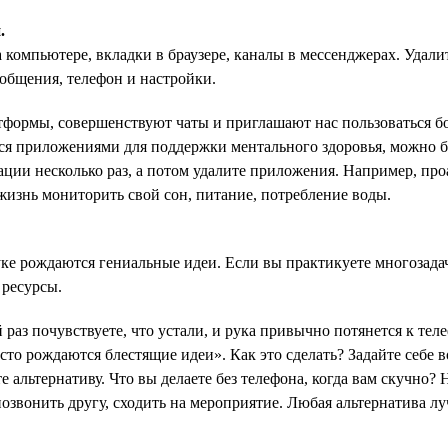
.
компьютере, вкладки в браузере, каналы в мессенджерах. Удалит
ообщения, телефон и настройки.
формы, совершенствуют чаты и приглашают нас пользоваться б
ься приложениями для поддержки ментального здоровья, можно б
ции несколько раз, а потом удалите приложения. Например, проа
изнь мониторить свой сон, питание, потребление воды.
ке рождаются гениальные идеи. Если вы практикуете многозадач
 ресурсы.
 раз почувствуете, что устали, и рука привычно потянется к теле
о рождаются блестящие идеи». Как это сделать? Задайте себе во
 альтернативу. Что вы делаете без телефона, когда вам скучно? 
позвонить другу, сходить на мероприятие. Любая альтернатива л