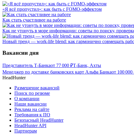
«Я всё пропустил»: как быть с FOMO-эффектом
Как стать счастливее на работе
Как не утонуть в море информации: советы по поиску, проверк
Новый тренд — work-life blend: как гармонично совмещать раб
Вакансии дня
Представитель Т-Банка
от
77 000
₽
Т-Банк, Ахты
Менеджер по доставке банковских карт Альфа Банка
от
100 000
HeadHunter
Размещение вакансий
Поиск по резюме
О компании
Наши вакансии
Реклама на сайте
Требования к ПО
Безопасный HeadHunter
HeadHunter API
Партнерам