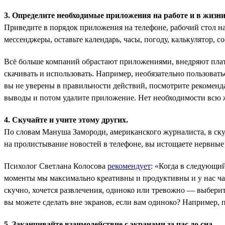
3. Определите необходимые приложения на работе и в жизни
Приведите в порядок приложения на телефоне, рабочий стол на 
мессенджеры, оставьте календарь, часы, погоду, калькулятор, с
Всё больше компаний обрастают приложениями, внедряют плат
скачивать и использовать. Например, необязательно пользоват
вы не уверены в правильности действий, посмотрите рекоменда
выводы и потом удалите приложение. Нет необходимости всю ж
4. Скучайте и учите этому других.
По словам Мануша Замороди, американского журналиста, в ску
на пролистывание новостей в телефоне, вы истощаете нервные
Психолог Светлана Колосова
рекомендует
: «Когда в следующий
моменты мы максимально креативны и продуктивны и у нас част
скучно, хочется развлечения, одиноко или тревожно — выберите
вы можете сделать вне экранов, если вам одиноко? Например, 
5. Заканчивайте взаимодействие с экранами за час до сна.