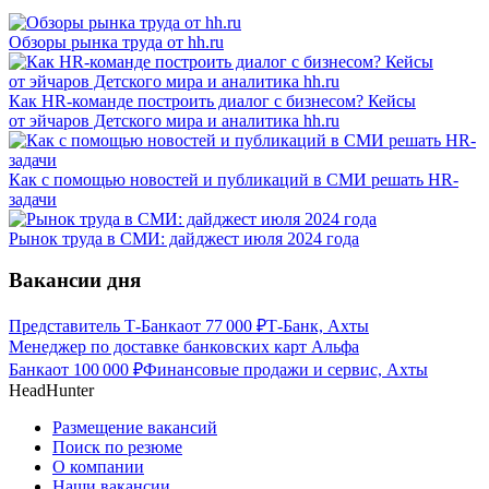
Обзоры рынка труда от hh.ru
Как HR-команде построить диалог с бизнесом? Кейсы
от эйчаров Детского мира и аналитика hh.ru
Как с помощью новостей и публикаций в СМИ решать HR-
задачи
Рынок труда в СМИ: дайджест июля 2024 года
Вакансии дня
Представитель Т-Банка
от
77 000
₽
Т-Банк, Ахты
Менеджер по доставке банковских карт Альфа
Банка
от
100 000
₽
Финансовые продажи и сервис, Ахты
HeadHunter
Размещение вакансий
Поиск по резюме
О компании
Наши вакансии