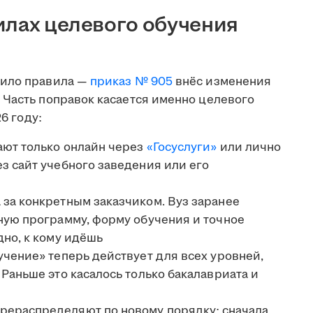
илах целевого обучения
вило правила —
приказ № 905
внёс изменения
 Часть поправок касается именно целевого
26 году:
ают только онлайн через
«Госуслуги»
или лично
з сайт учебного заведения или его
за конкретным заказчиком. Вуз заранее
ную программу, форму обучения и точное
дно, к кому идёшь
учение» теперь действует для всех уровней,
Раньше это касалось только бакалавриата и
рераспределяют по новому порядку: сначала