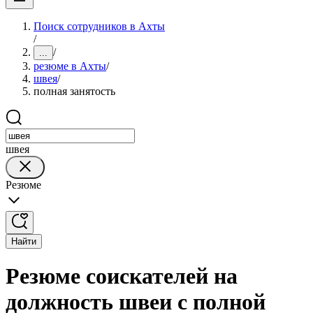
Поиск сотрудников в Ахты
/
/
...
резюме в Ахты
/
швея
/
полная занятость
швея
Резюме
Найти
Резюме соискателей на
должность швеи с полной