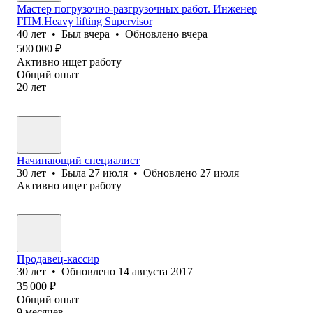
Мастер погрузочно-разгрузочных работ. Инженер
ГПМ.Heavy lifting Supervisor
40
лет
•
Был
вчера
•
Обновлено
вчера
500 000
₽
Активно ищет работу
Общий опыт
20
лет
Начинающий специалист
30
лет
•
Была
27 июля
•
Обновлено
27 июля
Активно ищет работу
Продавец-кассир
30
лет
•
Обновлено
14 августа 2017
35 000
₽
Общий опыт
9
месяцев