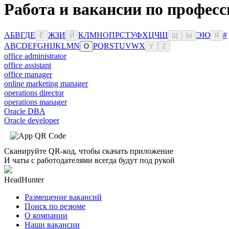
Работа и вакансии по профес
А
Б
В
Г
Д
Е
Ж
З
И
К
Л
М
Н
О
П
Р
С
Т
У
Ф
Х
Ц
Ч
Ш
Э
Ю
#
Ё
Й
Щ
Ы
Я
A
B
C
D
E
F
G
H
I
J
K
L
M
N
P
Q
R
S
T
U
V
W
X
O
Y
Z
office administrator
office assistant
office manager
online marketing manager
operations director
operations manager
Oracle DBA
Oracle developer
Сканируйте QR-код, чтобы скачать приложение
И чаты с работодателями всегда будут под рукой
HeadHunter
Размещение вакансий
Поиск по резюме
О компании
Наши вакансии