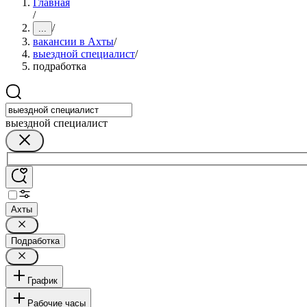
Главная
/
/
...
вакансии в Ахты
/
выездной специалист
/
подработка
выездной специалист
Ахты
Подработка
График
Рабочие часы