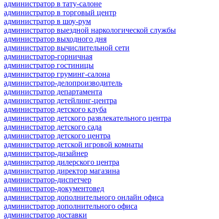
администратор в тату-салоне
администратор в торговый центр
администратор в шоу-рум
администратор выездной наркологической службы
администратор выходного дня
администратор вычислительной сети
администратор-горничная
администратор гостиницы
администратор груминг-салона
администратор-делопроизводитель
администратор департамента
администратор детейлинг-центра
администратор детского клуба
администратор детского развлекательного центра
администратор детского сада
администратор детского центра
администратор детской игровой комнаты
администратор-дизайнер
администратор дилерского центра
администратор директор магазина
администратор-диспетчер
администратор-документовед
администратор дополнительного онлайн офиса
администратор дополнительного офиса
администратор доставки