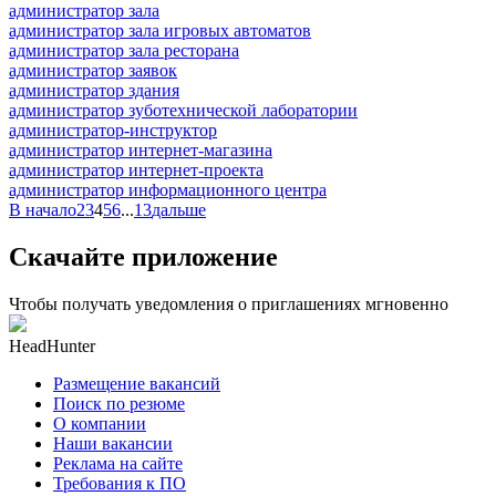
администратор зала
администратор зала игровых автоматов
администратор зала ресторана
администратор заявок
администратор здания
администратор зуботехнической лаборатории
администратор-инструктор
администратор интернет-магазина
администратор интернет-проекта
администратор информационного центра
В начало
2
3
4
5
6
...
13
дальше
Скачайте приложение
Чтобы получать уведомления о приглашениях мгновенно
HeadHunter
Размещение вакансий
Поиск по резюме
О компании
Наши вакансии
Реклама на сайте
Требования к ПО