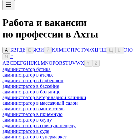
Работа и вакансии
по профессии в Ахты
Б
В
Г
Д
Е
Ж
З
И
К
Л
М
Н
О
П
Р
С
Т
У
Ф
Х
Ц
Ч
Ш
Э
Ю
А
Ё
Й
Щ
Ы
#
Я
A
B
C
D
E
F
G
H
I
J
K
L
M
N
O
P
Q
R
S
T
U
V
W
X
Y
Z
администратор бутика
администратор в ателье
администратор в барбершоп
администратор в бассейне
администратор в больнице
администратор ветеринарной клиники
администратор в массажный салон
администратор в мини отель
администратор в приемную
администратор в сауну
администратор в соляную пещеру
администратор в суде
администратор в супермаркет