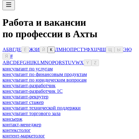
Работа и вакансии
по профессии в Ахты
А
Б
В
Г
Д
Е
Ж
З
И
Л
М
Н
О
П
Р
С
Т
У
Ф
Х
Ц
Ч
Ш
Э
Ю
Ё
Й
К
Щ
Ы
#
Я
A
B
C
D
E
F
G
H
I
J
K
L
M
N
O
P
Q
R
S
T
U
V
W
X
Y
Z
консультант по услугам
консультант по финансовым продуктам
консультант по юридическим вопросам
консультант-разработчик
консультант-разработчик 1С
консультант-рекрутер
консультант стажер
консультант технической поддержки
консультант торгового зала
консьерж
контакт-менеджер
контекстолог
контент-маркетолог