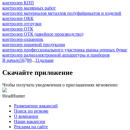
контролер КПП
контролер малярных работ
контролер материалов металлов полуфабрикатов и изделий
контролер ОКК
контролер отгрузки
контролер ОТК
контролер ОТК (швейное производство)
контролер-охранник
контролер пищевой продукции
контролер профессионального участника рынка ценных бумаг
контролер радиоэлектронной аппаратуры и приборов
В начало
5
6
7
8
9
...
11
дальше
Скачайте приложение
Чтобы получать уведомления о приглашениях мгновенно
HeadHunter
Размещение вакансий
Поиск по резюме
О компании
Наши вакансии
Реклама на сайте