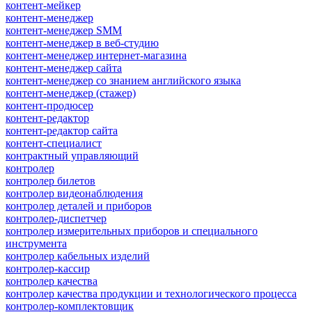
контент-мейкер
контент-менеджер
контент-менеджер SMM
контент-менеджер в веб-студию
контент-менеджер интернет-магазина
контент-менеджер сайта
контент-менеджер со знанием английского языка
контент-менеджер (стажер)
контент-продюсер
контент-редактор
контент-редактор сайта
контент-специалист
контрактный управляющий
контролер
контролер билетов
контролер видеонаблюдения
контролер деталей и приборов
контролер-диспетчер
контролер измерительных приборов и специального
инструмента
контролер кабельных изделий
контролер-кассир
контролер качества
контролер качества продукции и технологического процесса
контролер-комплектовщик