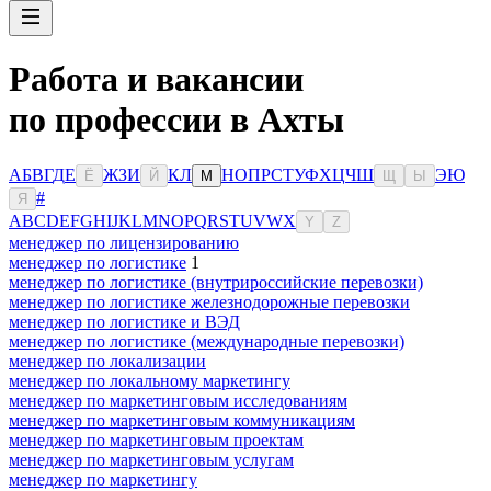
Работа и вакансии
по профессии в Ахты
А
Б
В
Г
Д
Е
Ж
З
И
К
Л
Н
О
П
Р
С
Т
У
Ф
Х
Ц
Ч
Ш
Э
Ю
Ё
Й
М
Щ
Ы
#
Я
A
B
C
D
E
F
G
H
I
J
K
L
M
N
O
P
Q
R
S
T
U
V
W
X
Y
Z
менеджер по лицензированию
менеджер по логистике
1
менеджер по логистике (внутрироссийские перевозки)
менеджер по логистике железнодорожные перевозки
менеджер по логистике и ВЭД
менеджер по логистике (международные перевозки)
менеджер по локализации
менеджер по локальному маркетингу
менеджер по маркетинговым исследованиям
менеджер по маркетинговым коммуникациям
менеджер по маркетинговым проектам
менеджер по маркетинговым услугам
менеджер по маркетингу