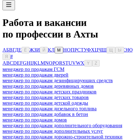
Работа и вакансии
по профессии в Ахты
А
Б
В
Г
Д
Е
Ж
З
И
К
Л
Н
О
П
Р
С
Т
У
Ф
Х
Ц
Ч
Ш
Э
Ю
Ё
Й
М
Щ
Ы
#
Я
A
B
C
D
E
F
G
H
I
J
K
L
M
N
O
P
Q
R
S
T
U
V
W
X
Y
Z
менеджер по продажам ГСМ
менеджер по продажам дверей
менеджер по продажам дезинфицирующих средств
менеджер по продажам деревянных домов
менеджер по продажам детских праздников
менеджер по продажам детских товаров
менеджер по продажам детской одежды
менеджер по продажам дизельного топлива
менеджер по продажам добавок в бетон
менеджер по продажам домов
менеджер по продажам дополнительного оборудования
менеджер по продажам дополнительных услуг
менеджер по продажам дорожно-строительной техники