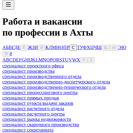
Работа и вакансии
по профессии в Ахты
А
Б
В
Г
Д
Е
Ж
З
И
К
Л
М
Н
О
П
Р
Т
У
Ф
Х
Ц
Ч
Ш
Э
Ю
Ё
Й
С
Щ
Ы
#
Я
A
B
C
D
E
F
G
H
I
J
K
L
M
N
O
P
Q
R
S
T
U
V
W
X
Y
Z
специалист проектного офиса
специалист производства
специалист производственного отдела
специалист производственно-диспетчерского отдела
специалист производственно-технического отдела
специалист процессингового центра
специалист прямых продаж
специалист пункта выдачи заказов
специалист расчетного отдела
специалист расчетного центра
специалист рынка недвижимости
специалист сварочного производства
специалист секретариата