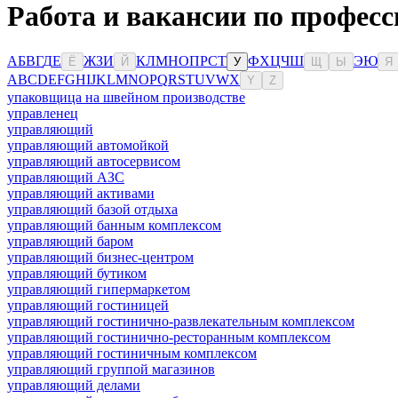
Работа и вакансии по профес
А
Б
В
Г
Д
Е
Ж
З
И
К
Л
М
Н
О
П
Р
С
Т
Ф
Х
Ц
Ч
Ш
Э
Ю
Ё
Й
У
Щ
Ы
Я
A
B
C
D
E
F
G
H
I
J
K
L
M
N
O
P
Q
R
S
T
U
V
W
X
Y
Z
упаковщица на швейном производстве
управленец
управляющий
управляющий автомойкой
управляющий автосервисом
управляющий АЗС
управляющий активами
управляющий базой отдыха
управляющий банным комплексом
управляющий баром
управляющий бизнес-центром
управляющий бутиком
управляющий гипермаркетом
управляющий гостиницей
управляющий гостинично-развлекательным комплексом
управляющий гостинично-ресторанным комплексом
управляющий гостиничным комплексом
управляющий группой магазинов
управляющий делами