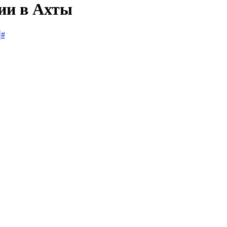
сии в Ахты
#