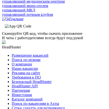
управляющий медицинским центром
управляющий мини-отелем
управляющий МКД
управляющий ночным клубом
1
2
3
4
5
дальше
Сканируйте QR-код, чтобы скачать приложение
И чаты с работодателями всегда будут под рукой
HeadHunter
Размещение вакансий
Поиск по резюме
О компании
Наши вакансии
Реклама на сайте
Требования к ПО
Безопасный HeadHunter
HeadHunter API
Партнерам
Инвесторам
Каталог компаний
Поиск по вакансиям в Ахты
Сетка: соцсеть для нетворкинга