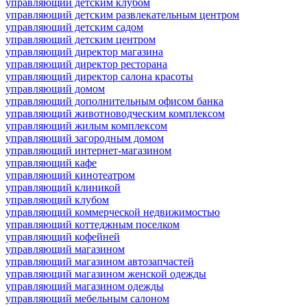
управляющий детским клубом
управляющий детским развлекательным центром
управляющий детским садом
управляющий детским центром
управляющий директор магазина
управляющий директор ресторана
управляющий директор салона красоты
управляющий домом
управляющий дополнительным офисом банка
управляющий животноводческим комплексом
управляющий жилым комплексом
управляющий загородным домом
управляющий интернет-магазином
управляющий кафе
управляющий кинотеатром
управляющий клиникой
управляющий клубом
управляющий коммерческой недвижимостью
управляющий коттеджным поселком
управляющий кофейней
управляющий магазином
управляющий магазином автозапчастей
управляющий магазином женской одежды
управляющий магазином одежды
управляющий мебельным салоном