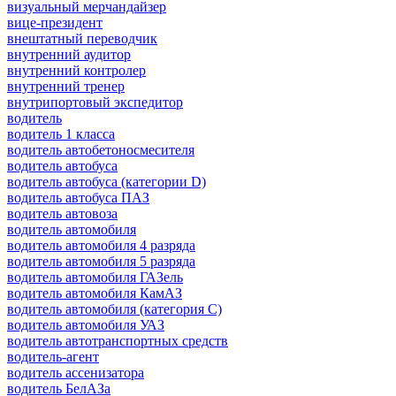
визуальный мерчандайзер
вице-президент
внештатный переводчик
внутренний аудитор
внутренний контролер
внутренний тренер
внутрипортовый экспедитор
водитель
водитель 1 класса
водитель автобетоносмесителя
водитель автобуса
водитель автобуса (категории D)
водитель автобуса ПАЗ
водитель автовоза
водитель автомобиля
водитель автомобиля 4 разряда
водитель автомобиля 5 разряда
водитель автомобиля ГАЗель
водитель автомобиля КамАЗ
водитель автомобиля (категория C)
водитель автомобиля УАЗ
водитель автотранспортных средств
водитель-агент
водитель ассенизатора
водитель БелАЗа