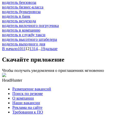
водитель бензовоза
водитель бизнес-класса
водитель бункеровоза
водитель в банк
водитель вездехода
водитель вилочного погрузчика
водитель в компанию
водитель в службу такси
водитель высотного штабелера
водитель выходного дня
В начало
10
11
12
13
14
...
19
дальше
Скачайте приложение
Чтобы получать уведомления о приглашениях мгновенно
HeadHunter
Размещение вакансий
Поиск по резюме
О компании
Наши вакансии
Реклама на сайте
Требования к ПО