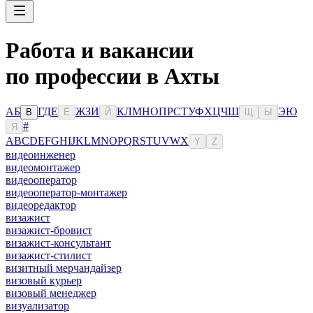
Работа и вакансии
по профессии в Ахты
А
Б
Г
Д
Е
Ж
З
И
К
Л
М
Н
О
П
Р
С
Т
У
Ф
Х
Ц
Ч
Ш
Э
Ю
В
Ё
Й
Щ
Ы
#
Я
A
B
C
D
E
F
G
H
I
J
K
L
M
N
O
P
Q
R
S
T
U
V
W
X
Y
Z
видеоинженер
видеомонтажер
видеооператор
видеооператор-монтажер
видеоредактор
визажист
визажист-бровист
визажист-консультант
визажист-стилист
визитный мерчандайзер
визовый курьер
визовый менеджер
визуализатор